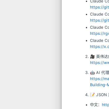
Claude 
https://g
Claude
https://g
Claude C
https://r
Claude
https://
🎥 英伟
https://w
🤖 AI 
https://m
Building-
📝 JSO
中文：
htt