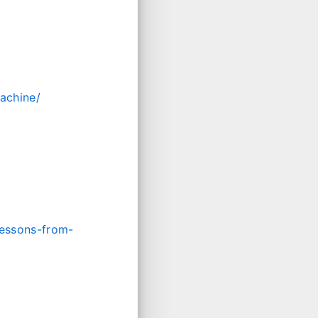
achine/
Lessons-from-