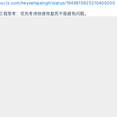
ps://x.com/heysehajsingh/status/1949815825210409200
性工程思考：优先考虑快速恢复而不是避免问题。
ithub.com/yfractal/blog/issues/26#issuecomment-31367
警示：招聘代码模板中的恶意代码
2ex.com/t/1147684
ic 团队如何使用 Claude Code
mp.weixin.qq.com/s/2TWL7_C1u5TwxlOkrxHEfA
www.anthropic.com/news/how-anthropic-teams-use-claud
周刊
43 期
task.cn/weekly-43/
于
许可协议