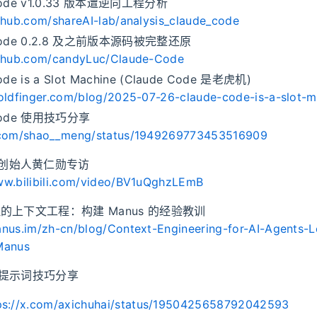
Code v1.0.33 版本遭逆向工程分析
ithub.com/shareAI-lab/analysis_claude_code
 Code 0.2.8 及之前版本源码被完整还原
ithub.com/candyLuc/Claude-Code
ode is a Slot Machine (Claude Code 是老虎机)
goldfinger.com/blog/2025-07-26-claude-code-is-a-slot-m
 Code 使用技巧分享
x.com/shao__meng/status/1949269773453516909
达创始人黄仁勋专访
ww.bilibili.com/video/BV1uQghzLEmB
代理的上下文工程：构建 Manus 的经验教训
anus.im/zh-cn/blog/Context-Engineering-for-AI-Agents-
Manus
N 提示词技巧分享
ps://x.com/axichuhai/status/1950425658792042593