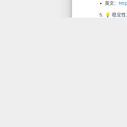
英文：
htt
💡 稳定
https://g
⚠️ 安全
https://v
Anthrop
https://
https://
周刊
#
三丰周刊 - 第 
https://async
作者
发布