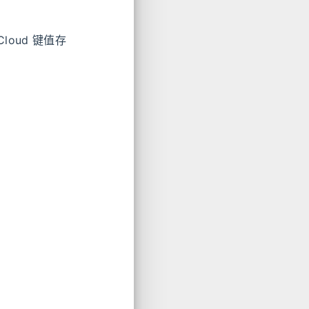
 iCloud 键值存
台